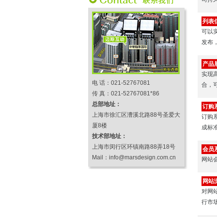
列表
可以
发布
产品
实现
电 话：021-52767081
合，
传 真：021-52767081*86
总部地址：
订购
上海市徐汇区漕溪北路88号圣爱大
订购
厦8楼
成标
技术部地址：
上海市闵行区环镇南路88弄18号
会员
Mail：info@marsdesign.com.cn
网站
网站
对网
行市